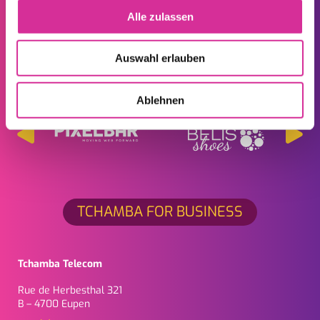
CLIENTÈLE
Alle zulassen
Auswahl erlauben
Ces entreprises bénéficient du meilleur service de Tchamba
Ablehnen
TCHAMBA FOR BUSINESS
Tchamba Telecom
Rue de Herbesthal 321
B – 4700 Eupen