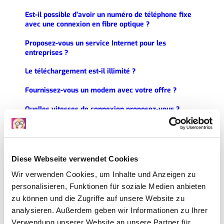
Est-il possible d’avoir un numéro de téléphone fixe
avec une connexion en fibre optique ?
Proposez-vous un service Internet pour les
entreprises ?
Le téléchargement est-il illimité ?
Fournissez-vous un modem avec votre offre ?
Quelles vitesses de connexion proposez-vous ?
Comment puis-je vérifier la disponibilité à mon
adresse ?
Comment résilier mon abonnement Internet
Diese Webseite verwendet Cookies
Tchamba ?
Wir verwenden Cookies, um Inhalte und Anzeigen zu
Dois-je être présent(e) lors de l’installation ?
personalisieren, Funktionen für soziale Medien anbieten
zu können und die Zugriffe auf unsere Website zu
Combien de temps faut-il pour activer une
analysieren. Außerdem geben wir Informationen zu Ihrer
connexion Internet VDSL ?
Verwendung unserer Website an unsere Partner für