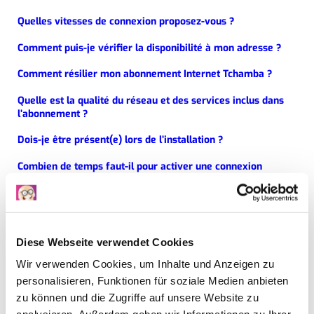
Quelles vitesses de connexion proposez-vous ?
Comment puis-je vérifier la disponibilité à mon adresse ?
Comment résilier mon abonnement Internet Tchamba ?
Quelle est la qualité du réseau et des services inclus dans
l’abonnement ?
Dois-je être présent(e) lors de l’installation ?
Combien de temps faut-il pour activer une connexion
Internet VDSL ?
La fibre optique est-elle disponible à mon adresse ?
Puis-je utiliser mon propre modem ?
Diese Webseite verwendet Cookies
Wir verwenden Cookies, um Inhalte und Anzeigen zu
Proposez-vous des abonnements de téléphonie fixe ?
personalisieren, Funktionen für soziale Medien anbieten
zu können und die Zugriffe auf unsere Website zu
Comment configurer une ligne de téléphonie fixe
professionnelle ?