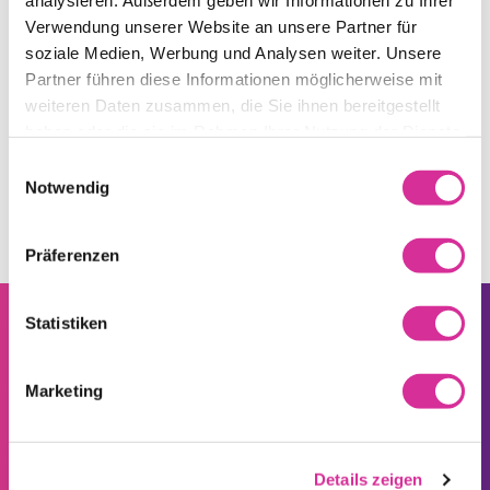
analysieren. Außerdem geben wir Informationen zu Ihrer
Verwendung unserer Website an unsere Partner für
Proposez-vous des téléphones fixes compatibles ?
soziale Medien, Werbung und Analysen weiter. Unsere
Puis-je conserver mon numéro de téléphone fixe si je
Partner führen diese Informationen möglicherweise mit
change d’opérateur ?
weiteren Daten zusammen, die Sie ihnen bereitgestellt
haben oder die sie im Rahmen Ihrer Nutzung der Dienste
gesammelt haben.
Einwilligungsauswahl
Notwendig
Präferenzen
Statistiken
Marketing
LA CONFIANCE EST UNE
Seitenfuss
AFFAIRE DE TCHAMBA
Details zeigen