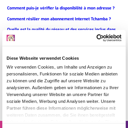
Comment puis-je vérifier la disponibilité à mon adresse ?
Comment résilier mon abonnement Internet Tchamba ?
Quelle est la qualité du réseau et des services inclus dans
l’abonnement ?
Dois-je être présent(e) lors de l’installation ?
Combien de temps faut-il pour activer une connexion
Diese Webseite verwendet Cookies
Internet VDSL ?
Wir verwenden Cookies, um Inhalte und Anzeigen zu
La fibre optique est-elle disponible à mon adresse ?
personalisieren, Funktionen für soziale Medien anbieten
zu können und die Zugriffe auf unsere Website zu
analysieren. Außerdem geben wir Informationen zu Ihrer
Verwendung unserer Website an unsere Partner für
soziale Medien, Werbung und Analysen weiter. Unsere
Partner führen diese Informationen möglicherweise mit
weiteren Daten zusammen, die Sie ihnen bereitgestellt
haben oder die sie im Rahmen Ihrer Nutzung der Dienste