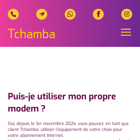
Naviga
Tchamba Telecom, Ihr regionale
Puis-je utiliser mon propre
modem ?
Oui,
depuis
le
1er
novembre
2024,
vous
pouvez,
en
tant
que
client
Tchamba,
utiliser
l’équipement
de
votre
choix
pour
votre
abonnement
Internet.