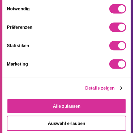
gesammelt haben.
Einwilligungsauswahl
Notwendig
LA CONFIANCE EST UNE
Präferenzen
Seitenfuss
AFFAIRE DE TCHAMBA
Statistiken
SERVICE ET CONTACT AVEC LA
Marketing
CLIENTÈLE
Details zeigen
Ces entreprises bénéficient du meilleur service de Tchamba
Alle zulassen
Auswahl erlauben