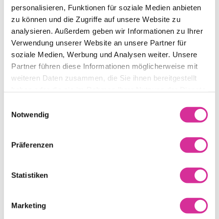
personalisieren, Funktionen für soziale Medien anbieten
zu können und die Zugriffe auf unsere Website zu
analysieren. Außerdem geben wir Informationen zu Ihrer
Verwendung unserer Website an unsere Partner für
POURQUOI LA FIBRE
soziale Medien, Werbung und Analysen weiter. Unsere
Partner führen diese Informationen möglicherweise mit
OPTIQUE ?
weiteren Daten zusammen, die Sie ihnen bereitgestellt
haben oder die sie im Rahmen Ihrer Nutzung der Dienste
gesammelt haben.
Découvrez pourquoi la fibre optique est indispensable pour
Einwilligungsauswahl
tous vos appareils connectés !
Notwendig
VDSL, câble coaxial, LTE, … ces termes techniques sont
souvent déroutants. Tchamba vous aide à comprendre
Präferenzen
pourquoi la fibre optique surpasse les autres technologies.
FIBRE OPTIQUE
Statistiken
Marketing