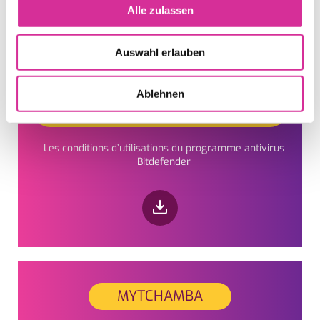
Alle zulassen
Auswahl erlauben
CONDITIONS D'UTILISATION
Ablehnen
BITDEFENDER
Les conditions d’utilisations du programme antivirus
Bitdefender
MYTCHAMBA