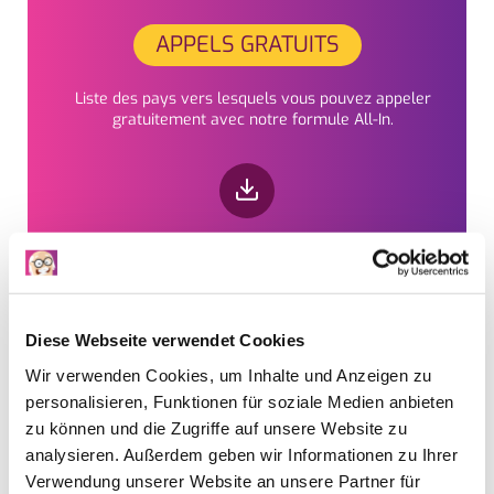
APPELS GRATUITS
Liste des pays vers lesquels vous pouvez appeler
gratuitement avec notre formule All-In.
MODE D'EMPLOI FRITZBOX
Diese Webseite verwendet Cookies
Wir verwenden Cookies, um Inhalte und Anzeigen zu
Le mode d’emploi de votre modem.
personalisieren, Funktionen für soziale Medien anbieten
zu können und die Zugriffe auf unsere Website zu
analysieren. Außerdem geben wir Informationen zu Ihrer
Verwendung unserer Website an unsere Partner für