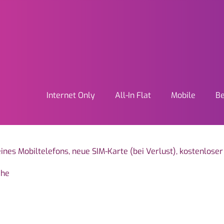
Internet Only
All-In Flat
Mobile
Be
Hauptmenü
onaler Anbieter für Telekomm
eines Mobiltelefons, neue SIM-Karte (bei Verlust), kostenlo
ehe