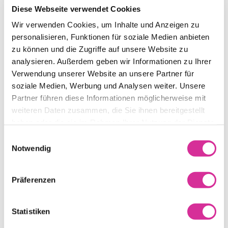
Quels frais supplémentaires peuvent s’appliquer en cas de
Diese Webseite verwendet Cookies
factures impayées ?
Wir verwenden Cookies, um Inhalte und Anzeigen zu
CID : Qu’est-ce que c’est et où le trouver ?
personalisieren, Funktionen für soziale Medien anbieten
zu können und die Zugriffe auf unsere Website zu
Comment recevoir ma facture ?
analysieren. Außerdem geben wir Informationen zu Ihrer
Comment mettre en place une domiciliation ?
Verwendung unserer Website an unsere Partner für
soziale Medien, Werbung und Analysen weiter. Unsere
Quels frais peuvent figurer sur ma facture ?
Partner führen diese Informationen möglicherweise mit
weiteren Daten zusammen, die Sie ihnen bereitgestellt
Quels documents sont nécessaires
Je déménage –
haben oder die sie im Rahmen Ihrer Nutzung der Dienste
pour devenir client ?
procédure à suivre
gesammelt haben.
Einwilligungsauswahl
Notwendig
Lors de la signature de votre contrat, vous avez la possibilité
de choisir le mode de réception de votre facture :
Präferenzen
Par E-Mail :
Statistiken
Vous recevez votre facture directement dans votre boîte
mail, sans frais supplémentaires.