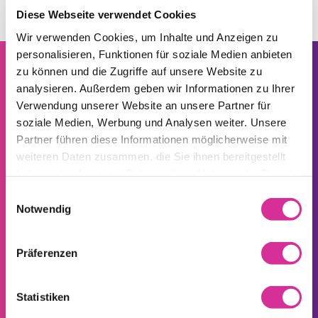
Diese Webseite verwendet Cookies
Wir verwenden Cookies, um Inhalte und Anzeigen zu
personalisieren, Funktionen für soziale Medien anbieten
zu können und die Zugriffe auf unsere Website zu
analysieren. Außerdem geben wir Informationen zu Ihrer
Verwendung unserer Website an unsere Partner für
LA CONFIANCE EST UNE
soziale Medien, Werbung und Analysen weiter. Unsere
Seitenfuss
Partner führen diese Informationen möglicherweise mit
AFFAIRE DE TCHAMBA
weiteren Daten zusammen, die Sie ihnen bereitgestellt
haben oder die sie im Rahmen Ihrer Nutzung der Dienste
gesammelt haben.
Einwilligungsauswahl
SERVICE ET CONTACT AVEC LA
Notwendig
CLIENTÈLE
Präferenzen
Ces entreprises bénéficient du meilleur service de Tchamba
Statistiken