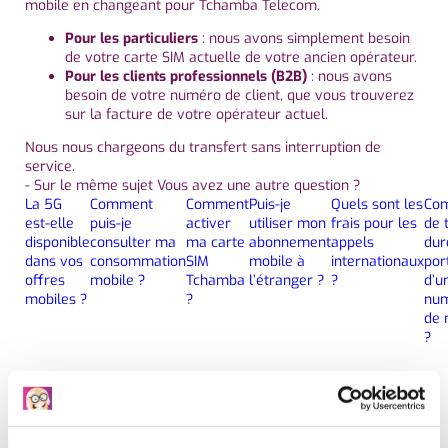
mobile en changeant pour Tchamba Telecom.
Pour les particuliers
: nous avons simplement besoin
de votre carte SIM actuelle de votre ancien opérateur.
Pour les clients professionnels (B2B)
: nous avons
besoin de votre numéro de client, que vous trouverez
sur la facture de votre opérateur actuel.
Nous nous chargeons du transfert sans interruption de
service.
- Sur le même sujet Vous avez une autre question ?
La 5G
Comment
Comment
Puis-je
Quels sont les
Com
est-elle
puis-je
activer
utiliser mon
frais pour les
de 
disponible
consulter ma
ma carte
abonnement
appels
dur
dans vos
consommation
SIM
mobile à
internationaux
port
offres
mobile ?
Tchamba
l’étranger ?
?
d’u
mobiles ?
?
nu
de 
?