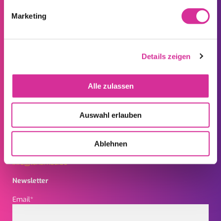
Marketing
Details zeigen
TCHAMBA FOR BUSINESS
Alle zulassen
Tchamba Telecom
Auswahl erlauben
Rue de Herbesthal 321
B – 4700 Eupen
Ablehnen
+32 (0) 87 49 00 36
info@tchamba.be
Newsletter
Email*