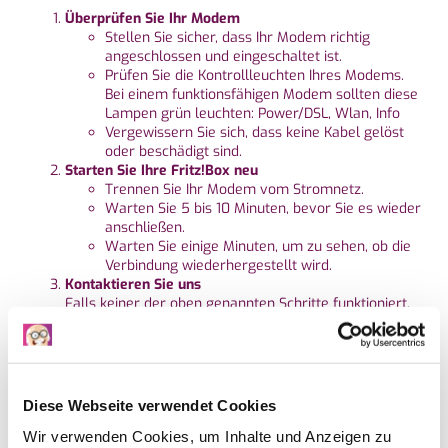
Überprüfen Sie Ihr Modem
Stellen Sie sicher, dass Ihr Modem richtig
angeschlossen und eingeschaltet ist.
Prüfen Sie die Kontrollleuchten Ihres Modems.
Bei einem funktionsfähigen Modem sollten diese
Lampen grün leuchten: Power/DSL, Wlan, Info
Vergewissern Sie sich, dass keine Kabel gelöst
oder beschädigt sind.
Starten Sie Ihre Fritz!Box neu
Trennen Sie Ihr Modem vom Stromnetz.
Warten Sie 5 bis 10 Minuten, bevor Sie es wieder
anschließen.
Warten Sie einige Minuten, um zu sehen, ob die
Verbindung wiederhergestellt wird.
Kontaktieren Sie uns
Falls keiner der oben genannten Schritte funktioniert,
wenden Sie sich an unseren technischen Support.
Halten Sie bitte folgende Informationen bereit: Ihre
Kundennummer, eine Beschreibung des Problems
sowie die Statusleuchten Ihres Modems (wenn möglich
mit einem Foto).
Diese Webseite verwendet Cookies
Während der Geschäftszeiten: WhatsApp Support:
+32 484 23 23 23
Telefonischer Support: + 32 87
Wir verwenden Cookies, um Inhalte und Anzeigen zu