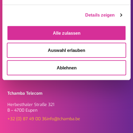
Deze bedrijven profiteren van de beste Tchamba service...
Details zeigen
Alle zulassen
Auswahl erlauben
Ablehnen
TCHAMBA FOR BUSINESS
Tchamba Telecom
Herbesthaler Straße 321
B – 4700 Eupen
+32 (0) 87 49 00 36
info@tchamba.be