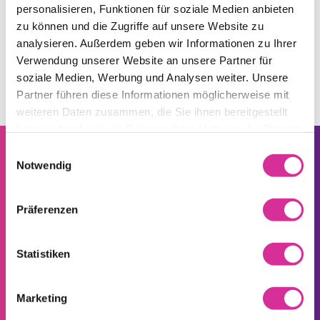
49 00 36
E-Mail-Support:
personalisieren, Funktionen für soziale Medien anbieten
info@tchamba.be
zu können und die Zugriffe auf unsere Website zu
analysieren. Außerdem geben wir Informationen zu Ihrer
Verwendung unserer Website an unsere Partner für
soziale Medien, Werbung und Analysen weiter. Unsere
Partner führen diese Informationen möglicherweise mit
weiteren Daten zusammen, die Sie ihnen bereitgestellt
haben oder die sie im Rahmen Ihrer Nutzung der Dienste
gesammelt haben.
Einwilligungsauswahl
Notwendig
VERTROUWEN IS EEN
Präferenzen
Seitenfuss
TCHAMBA-DING
Statistiken
SERVICE EN KLANTENCONTACT
Marketing