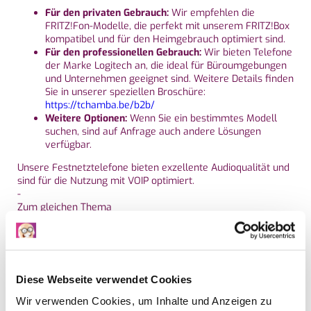
Für den privaten Gebrauch:
Wir empfehlen die
FRITZ!Fon-Modelle, die perfekt mit unserem FRITZ!Box
kompatibel und für den Heimgebrauch optimiert sind.
Für den professionellen Gebrauch:
Wir bieten Telefone
der Marke Logitech an, die ideal für Büroumgebungen
und Unternehmen geeignet sind. Weitere Details finden
Sie in unserer speziellen Broschüre:
https://tchamba.be/b2b/
Weitere Optionen:
Wenn Sie ein bestimmtes Modell
suchen, sind auf Anfrage auch andere Lösungen
verfügbar.
Unsere Festnetztelefone bieten exzellente Audioqualität und
sind für die Nutzung mit VOIP optimiert.
-
Zum gleichen Thema
Haben Sie eine weitere Frage?
Kann ich meine Festnetznummer behalten, wenn ich den
Anbieter wechsle?
Diese Webseite verwendet Cookies
Wie richte ich eine professionelle Festnetztelefonleitung
ein?
Wir verwenden Cookies, um Inhalte und Anzeigen zu