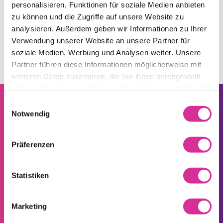
personalisieren, Funktionen für soziale Medien anbieten
Bieten Sie Festnetztelefonie-Abonnements an?
zu können und die Zugriffe auf unsere Website zu
analysieren. Außerdem geben wir Informationen zu Ihrer
Verwendung unserer Website an unsere Partner für
soziale Medien, Werbung und Analysen weiter. Unsere
Partner führen diese Informationen möglicherweise mit
weiteren Daten zusammen, die Sie ihnen bereitgestellt
haben oder die sie im Rahmen Ihrer Nutzung der Dienste
gesammelt haben.
Einwilligungsauswahl
Notwendig
VERTROUWEN IS EEN
Präferenzen
Seitenfuss
TCHAMBA-DING
Statistiken
SERVICE EN KLANTENCONTACT
Marketing