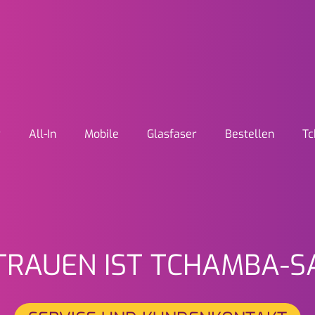
y
All-In
Mobile
Glasfaser
Bestellen
Tc
enü
onaler Anbieter für Telekomm
TRAUEN IST TCHAMBA-S