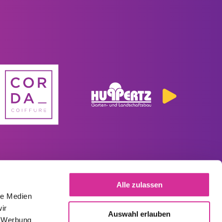
Alle zulassen
Links
le Medien
ir
Impressum
Auswahl erlauben
, Werbung