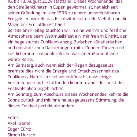
16. bis 18. August 2024 stattfand. Dieses Wochenende, das
den Straßenkünsten in Eupen gewidmet ist, hat sich seit
seiner Gründung im Jahr 1995 zu einem unverzichtbaren
Ereignis entwickelt, das Kreativität, kulturelle Vielfalt und die
Magie der Freiluftkunst feiert.
Bereits am Freitag tauchten wir in eine warme und festliche
Atmosphäre beim WeltmusikFest ein, mit freiem Eintritt, der
ein begeistertes Publikum anzog. Zwischen künstlerischen
und musikalischen Darbietungen, mitreißenden Tänzen und
köstlicher internationaler Küche war jeder Moment eine
wahre Reise.
Am Samstag, auch wenn sich der Regen dazugesellte,
bremste dies nicht die Energie und Entschlossenheit des
Publikums. Natürlich sind wir enttäuscht, dass einige
Vorstellungen nicht stattfinden konnten, aber der Geist des
Festivals blieb ungebrochen.
Am Sonntag, zum Abschluss dieses Wochenendes, kehrte die
Sonne zurück und mit ihr eine ausgelassene Stimmung, die
dieses Festival perfekt abrundete.
Fotos:
Axel Kremer
Edgar Cürtz
Simon Horsch