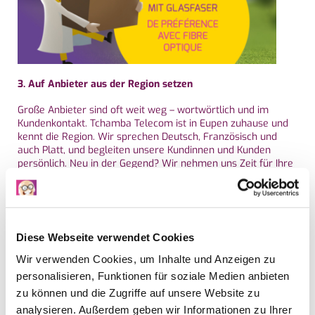
3. Auf Anbieter aus der Region setzen
Große Anbieter sind oft weit weg – wortwörtlich und im
Kundenkontakt. Tchamba Telecom ist in Eupen zuhause und
kennt die Region. Wir sprechen Deutsch, Französisch und
auch Platt, und begleiten unsere Kundinnen und Kunden
persönlich. Neu in der Gegend? Wir nehmen uns Zeit für Ihre
Fragen und helfen bei der Installation vor Ort.
4. Angebote mit gesundem Menschenverstand vergleichen
Schnäppchenangebote sehen oft gut aus – aber lohnt es sich
Diese Webseite verwendet Cookies
wirklich? Achten Sie auf Details: Ist der Router inklusive?
Fallen Installationsgebühren an? Gilt der Preis dauerhaft
Wir verwenden Cookies, um Inhalte und Anzeigen zu
oder nur für ein paar Monate? Ein genauer Blick spart
personalisieren, Funktionen für soziale Medien anbieten
langfristig Nerven und Geld.
zu können und die Zugriffe auf unsere Website zu
5. Bestehenden Anschluss mitnehmen – einfacher geht’s
analysieren. Außerdem geben wir Informationen zu Ihrer