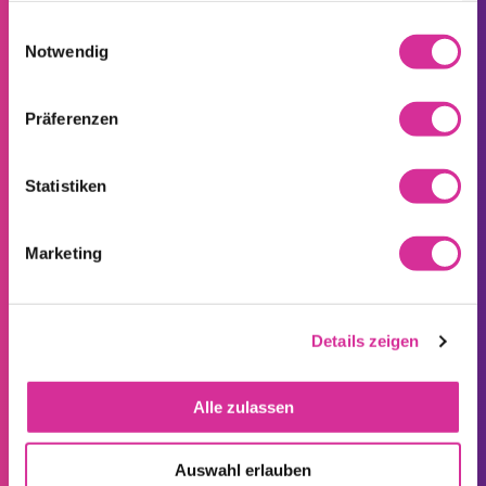
gesammelt haben.
Einwilligungsauswahl
Notwendig
TCHAMBA FOR BUSINESS
Präferenzen
Tchamba Telecom
Statistiken
Herbesthaler Straße 321
B – 4700 Eupen
Marketing
+32 (0) 87 49 00 36
info@tchamba.be
Newsletter
Details zeigen
E-Mail*
Alle zulassen
Ich habe die wichtigen
Informationen
gelesen und
akzeptiert*.
Auswahl erlauben